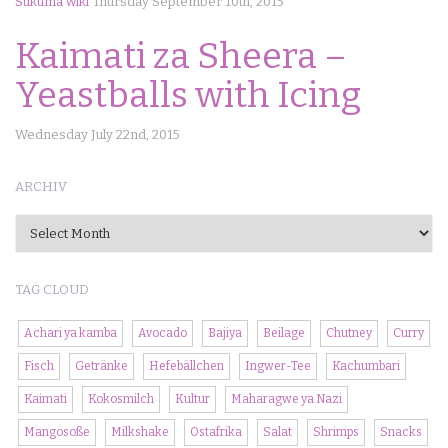
Sukuma wiki
Thursday September 10th, 2015
Kaimati za Sheera –
Yeastballs with Icing
Wednesday July 22nd, 2015
ARCHIV
Archiv
TAG CLOUD
Achari ya kamba
Avocado
Bajiya
Beilage
Chutney
Curry
Fisch
Getränke
Hefebällchen
Ingwer-Tee
Kachumbari
Kaimati
Kokosmilch
Kultur
Maharagwe ya Nazi
Mangosoße
Milkshake
Ostafrika
Salat
Shrimps
Snacks