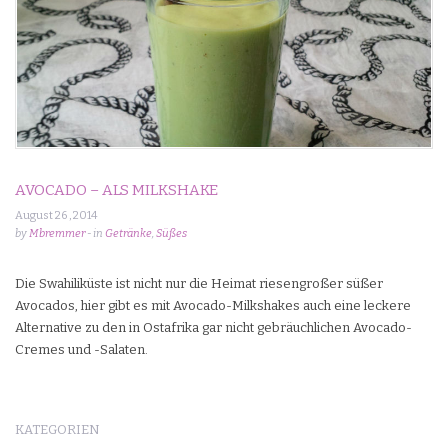
AVOCADO – ALS MILKSHAKE
August 26 , 2014
by
Mbremmer
- in
Getränke
,
Süßes
Die Swahiliküste ist nicht nur die Heimat riesengroßer süßer
Avocados, hier gibt es mit Avocado-Milkshakes auch eine leckere
Alternative zu den in Ostafrika gar nicht gebräuchlichen Avocado-
Cremes und -Salaten.
KATEGORIEN