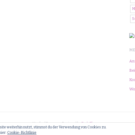
M
S
ME
An
Bei
Ko
Wo
Manfred Bremmer Designed by
TeslaThemes
ite weiterhin nutzt, stimmst du der Verwendung von Cookies zu.
gemein
Snacks
Soßen
Süßes
Getränke
Beilagen
Impressum
Datenschutzerkl
hier:
Cookie-Richtlinie