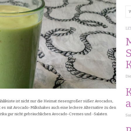
LE
M
S
Die
K
a
hiliküste ist nicht nur die Heimat riesengroßer süßer Avocados,
bt es mit Avocado-Milkshakes auch eine leckere Alternative zu den
frika gar nicht gebräuchlichen Avocado-Cremes und -Salaten.
Sam