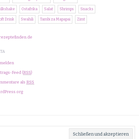
ilkshake
Ostafrika
Salat
Shrimps
Snacks
oft Drink
Swahili
Tambi za Mapapai
Zimt
TA
melden
trags-Feed (
RSS
)
mmentare als
RSS
rdPress.org
ärung