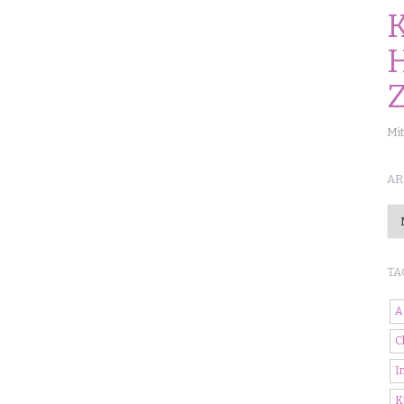
K
H
Mit
AR
Ar
TA
A
C
I
K