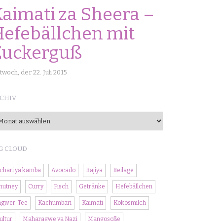
aimati za Sheera –
efebällchen mit
Zuckerguß
twoch, der 22. Juli 2015
CHIV
chiv
G CLOUD
chari ya kamba
Avocado
Bajiya
Beilage
hutney
Curry
Fisch
Getränke
Hefebällchen
ngwer-Tee
Kachumbari
Kaimati
Kokosmilch
ultur
Maharagwe ya Nazi
Mangosoße