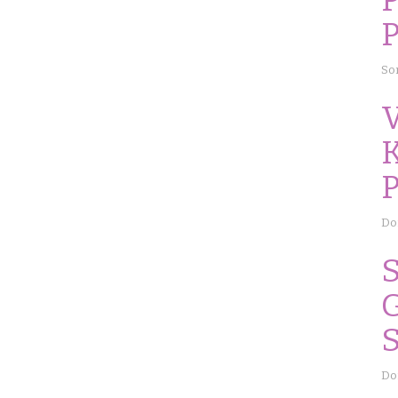
P
P
So
V
K
Don
S
Do