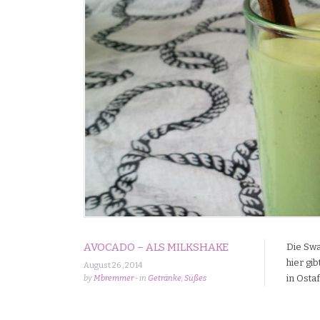
AVOCADO – ALS MILKSHAKE
Die Swa
hier gi
August 26 , 2014
in Osta
by
Mbremmer
- in
Getränke
,
Süßes