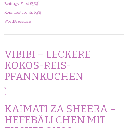
Beitrags-Feed (
RSS
)
Kommentare als
RSS
WordPress.org
VIBIBI – LECKERE
KOKOS-REIS-
PFANNKUCHEN
»
«
KAIMATI ZA SHEERA –
HEFEBÄLLCHEN MIT