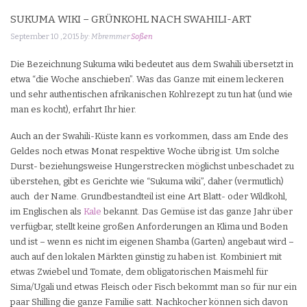
SUKUMA WIKI – GRÜNKOHL NACH SWAHILI-ART
September 10 , 2015
by: Mbremmer
Soßen
Die Bezeichnung Sukuma wiki bedeutet aus dem Swahili übersetzt in
etwa “die Woche anschieben”. Was das Ganze mit einem leckeren
und sehr authentischen afrikanischen Kohlrezept zu tun hat (und wie
man es kocht), erfahrt Ihr hier.
Auch an der Swahili-Küste kann es vorkommen, dass am Ende des
Geldes noch etwas Monat respektive Woche übrig ist. Um solche
Durst- beziehungsweise Hungerstrecken möglichst unbeschadet zu
überstehen, gibt es Gerichte wie “Sukuma wiki”, daher (vermutlich)
auch der Name. Grundbestandteil ist eine Art Blatt- oder Wildkohl,
im Englischen als
Kale
bekannt. Das Gemüse ist das ganze Jahr über
verfügbar, stellt keine großen Anforderungen an Klima und Boden
und ist – wenn es nicht im eigenen Shamba (Garten) angebaut wird –
auch auf den lokalen Märkten günstig zu haben ist. Kombiniert mit
etwas Zwiebel und Tomate, dem obligatorischen Maismehl für
Sima/Ugali und etwas Fleisch oder Fisch bekommt man so für nur ein
paar Shilling die ganze Familie satt. Nachkocher können sich davon