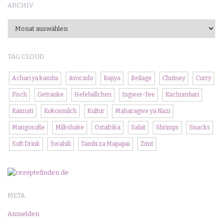
ARCHIV
Archiv
TAG CLOUD
Achari ya kamba
Avocado
Bajiya
Beilage
Chutney
Curry
Fisch
Getränke
Hefebällchen
Ingwer-Tee
Kachumbari
Kaimati
Kokosmilch
Kultur
Maharagwe ya Nazi
Mangosoße
Milkshake
Ostafrika
Salat
Shrimps
Snacks
Soft Drink
Swahili
Tambi za Mapapai
Zimt
META
Anmelden